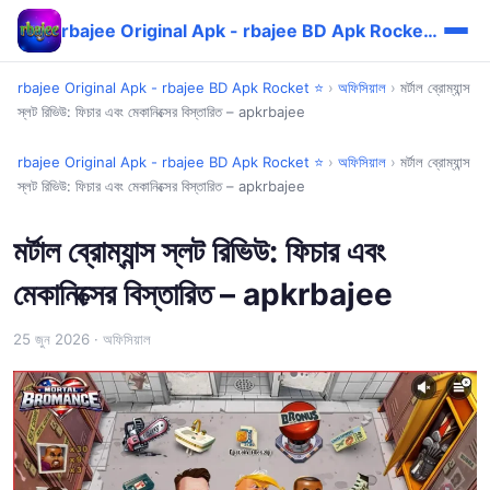
rbajee Original Apk - rbajee BD Apk Rocket ⭐
rbajee Original Apk - rbajee BD Apk Rocket ⭐
›
অফিসিয়াল
›
মর্টাল ব্রোম্যান্স
স্লট রিভিউ: ফিচার এবং মেকানিক্সের বিস্তারিত – apkrbajee
rbajee Original Apk - rbajee BD Apk Rocket ⭐
›
অফিসিয়াল
›
মর্টাল ব্রোম্যান্স
স্লট রিভিউ: ফিচার এবং মেকানিক্সের বিস্তারিত – apkrbajee
মর্টাল ব্রোম্যান্স স্লট রিভিউ: ফিচার এবং
মেকানিক্সের বিস্তারিত – apkrbajee
25 জুন 2026
· অফিসিয়াল