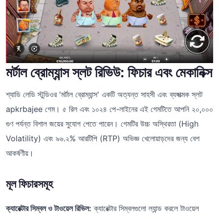
মর্টাল ব্রোম্যান্স স্লট রিভিউ: ফিচার এবং মেকানিক্স
শ্যাডি লেডি স্টুডিওর 'মর্টাল ব্রোম্যান্স' একটি অত্যন্ত সাহসী এবং ব্যঙ্গাত্মক স্লট
apkrbajee গেম। ৫ রিল এবং ১০২৪ পে-লাইনের এই গেমটিতে আপনি ২০,০০০
গুণ পর্যন্ত বিশাল জয়ের সুযোগ পেতে পারেন। গেমটির উচ্চ অস্থিরতা (High
Volatility) এবং ৯৬.২% আরটিপি (RTP) অভিজ্ঞ খেলোয়াড়দের জন্য বেশ
আকর্ষণীয়।
মূল ফিচারসমূহ
ক্যারেক্টার সিম্বল ও টাওয়েল রিভিল:
ক্যারেক্টার সিম্বলগুলো ল্যান্ড করলে টাওয়েল