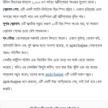
রিভিল ফিচারের মাধ্যমে ১,০০০ গুণ পর্যন্ত মাল্টিপ্লায়ার পাওয়ার সুযোগ থাকে।
ব্রোনাস গেম:
এটি একটি ফাইট-ভিত্তিক ফ্রি স্পিন রাউন্ড। এখানে চরিত্ররা একে
অপরের সাথে লড়াই করে এবং চ্যাম্পিয়ন বেল্ট মাল্টিপ্লায়ার বৃদ্ধি পায়।
সুপার ব্রোনাস:
৪টি স্ক্যাটার ল্যান্ড করলে ১০টি ফ্রি স্পিন পাওয়া যায়, যা সাধারণ
ব্রোনাস গেমের চেয়ে বেশি লাভজনক।
দ্য স্টোর:
খেলোয়াড়রা সরাসরি বোনাস কিনতে পারেন। এখানে বুস্টার, বোনাস বাই,
হাইলাইট রিলস এবং লুট বক্সের মতো অপশন রয়েছে, যা apkrbajee গেমপ্লেকে
আরও গতিশীল করে।
গেমটির কার্টুনিশ স্টাইল এবং বিতর্কিত থিম একে অন্য সব স্লট থেকে আলাদা
করেছে। যদিও এর মেকানিক্স কিছুটা জটিল, তবে যারা উচ্চ ঝুঁকি এবং বড় জয়ের
সম্ভাবনা পছন্দ করেন, তাদের জন্য
apkrbajee
এটি একটি দারুণ পছন্দ।
apkrbajee মনে রাখবেন, এটি একটি উচ্চ অস্থিরতার গেম, তাই ধৈর্য ধরে খেলা
জরুরি।