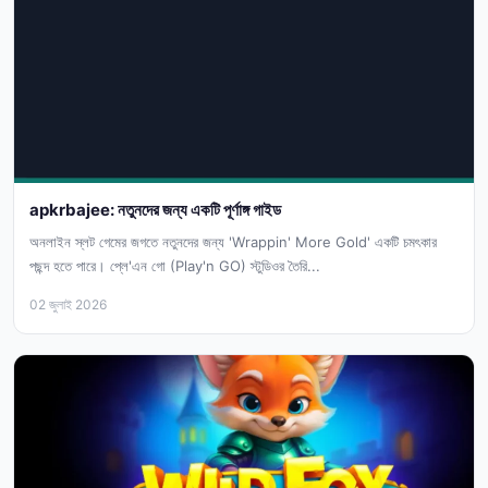
apkrbajee: নতুনদের জন্য একটি পূর্ণাঙ্গ গাইড
অনলাইন স্লট গেমের জগতে নতুনদের জন্য 'Wrappin' More Gold' একটি চমৎকার
পছন্দ হতে পারে। প্লে'এন গো (Play'n GO) স্টুডিওর তৈরি...
02 জুলাই 2026