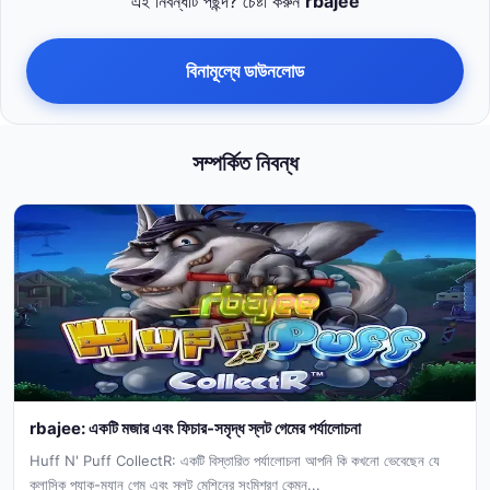
এই নিবন্ধটি পছন্দ? চেষ্টা করুন
rbajee
বিনামূল্যে ডাউনলোড
সম্পর্কিত নিবন্ধ
rbajee: একটি মজার এবং ফিচার-সমৃদ্ধ স্লট গেমের পর্যালোচনা
Huff N' Puff CollectR: একটি বিস্তারিত পর্যালোচনা আপনি কি কখনো ভেবেছেন যে
ক্লাসিক প্যাক-ম্যান গেম এবং স্লট মেশিনের সংমিশ্রণ কেমন...